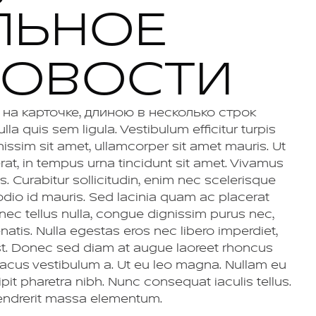
ЛЬНОЕ
НОВОСТИ
на карточке, длиною в несколько строк
la quis sem ligula. Vestibulum efficitur turpis
gnissim sit amet, ullamcorper sit amet mauris. Ut
rat, in tempus urna tincidunt sit amet. Vivamus
. Curabitur sollicitudin, enim nec scelerisque
 odio id mauris. Sed lacinia quam ac placerat
onec tellus nulla, congue dignissim purus nec,
atis. Nulla egestas eros nec libero imperdiet,
st. Donec sed diam at augue laoreet rhoncus
 lacus vestibulum a. Ut eu leo magna. Nullam eu
ipit pharetra nibh. Nunc consequat iaculis tellus.
hendrerit massa elementum.