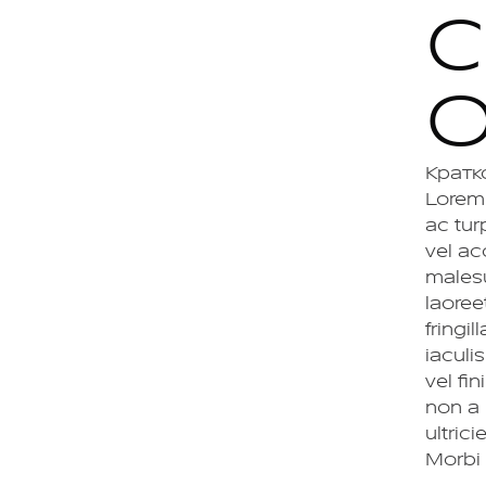
С
О
Кратк
Lorem 
ac tur
vel ac
malesu
laoree
fringi
iaculi
vel fi
non a 
ultric
Morbi 