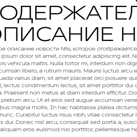
ОДЕРЖАТЕ
ПИСАНИЕ 
ое описание новости №6, которое отображается 
ipsum dolor sit amet, consectetur adipiscing elit. Nul
pis vehicula mattis. Nulla tortor mi, interdum non di
cumsan libero, a rutrum mauris. Mauris luctus arcu e
ada varius diam, sit amet placerat orci posuere quis
t, lectus condimentum lectus, sit amet porttitor dui
lla. Praesent non metus at diam interdum efficitur. D
s pretium arcu. Ut et eros sed augue accumsan venen
nibus magna mollis. In hac habitasse platea dictum
nunc. Curabitur luctus risus nibh, vitae consectetur
ies dui. Donec nisl arcu, consequat sed porta a, susc
aliquam eros euismod nisi porttitor, pellentesque 