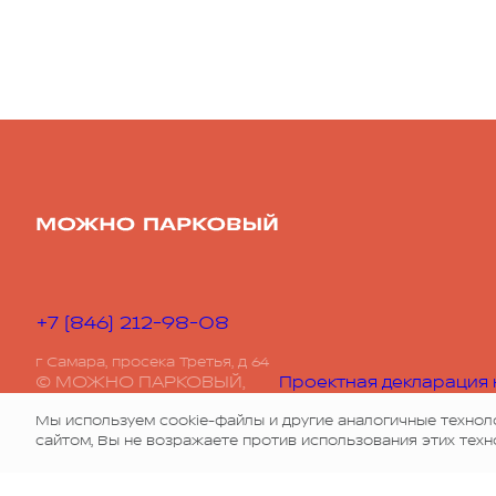
+7 (846) 212-98-08
г Самара, просека Третья, д 64
© МОЖНО ПАРКОВЫЙ,
Проектная декларация 
наш.дом.РФ
2026
Мы используем cookie-файлы и другие аналогичные технол
сайтом, Вы не возражаете против использования этих техн